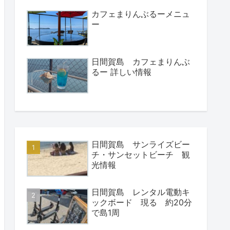
カフェまりんぶるーメニュ
ー
日間賀島 カフェまりんぶ
るー 詳しい情報
日間賀島 サンライズビー
チ・サンセットビーチ 観
光情報
日間賀島 レンタル電動キ
ックボード 現る 約20分
で島1周