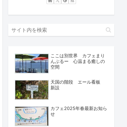
ここは別世界 カフェまり
んぶるー 心温まる癒しの
空間
天国の階段 エール看板
新設
カフェ2025年春最新お知ら
せ