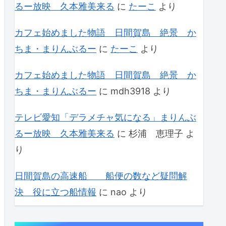
るー放映 久本雅美来る
に
たーこ
より
カフェ始めました物語 日間賀島 絶景 か
ちま・まりんぶるー
に
たーこ
より
カフェ始めました物語 日間賀島 絶景 か
ちま・まりんぶるー
に
mdh3918
より
テレビ愛知「デラメチャ気になる」まりんぶ
るー放映 久本雅美来る
に
杉浦 恵理子
よ
り
日間賀島の高速船 船便の数など疑問解
決 役に立つ船情報
に
nao
より