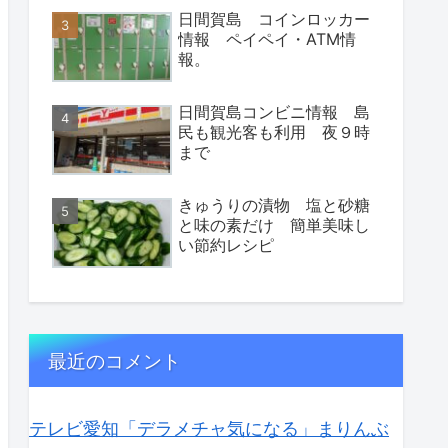
日間賀島 コインロッカー
情報 ペイペイ・ATM情
報。
日間賀島コンビニ情報 島
民も観光客も利用 夜９時
まで
きゅうりの漬物 塩と砂糖
と味の素だけ 簡単美味し
い節約レシピ
最近のコメント
テレビ愛知「デラメチャ気になる」まりんぶ