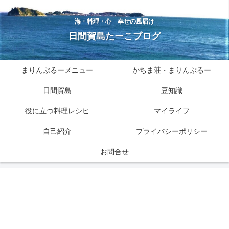
海・料理・心 幸せの風届け
日間賀島たーこブログ
まりんぶるーメニュー
かちま荘・まりんぶるー
日間賀島
豆知識
役に立つ料理レシピ
マイライフ
自己紹介
プライバシーポリシー
お問合せ