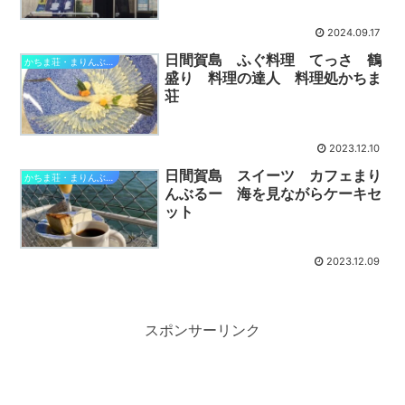
2024.09.17
日間賀島 ふぐ料理 てっさ 鶴
かちま荘・まりんぶるー
盛り 料理の達人 料理処かちま
荘
2023.12.10
日間賀島 スイーツ カフェまり
かちま荘・まりんぶるー
んぶるー 海を見ながらケーキセ
ット
2023.12.09
スポンサーリンク