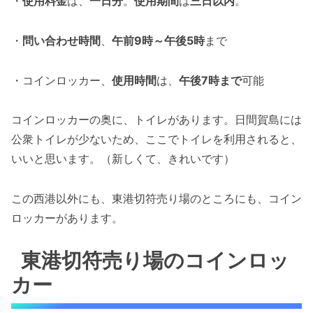
・
使用料金
は、
一日分
。
使用期間
は
三日以内
。
・
問い合わせ時間
、
午前9時～午後5時
まで
・コインロッカー、
使用時間
は、
午後7時まで
可能
コインロッカーの奥に、トイレがあります。日間賀島には
公衆トイレが少ないため、ここでトイレを利用されると、
いいと思います。（新しくて、きれいです）
この西港以外にも、東港切符売り場のところにも、コイン
ロッカーがあります。
東港切符売り場のコインロッ
カー