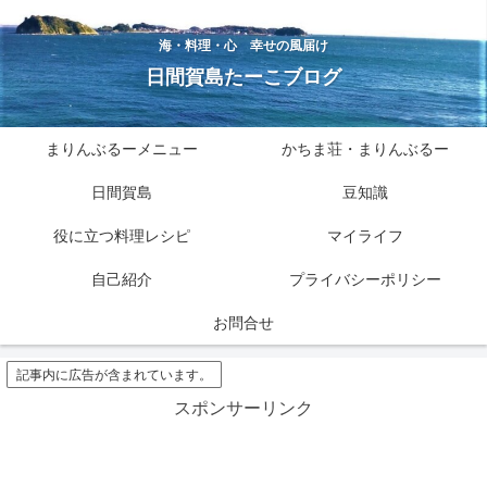
海・料理・心 幸せの風届け
日間賀島たーこブログ
まりんぶるーメニュー
かちま荘・まりんぶるー
日間賀島
豆知識
役に立つ料理レシピ
マイライフ
自己紹介
プライバシーポリシー
お問合せ
記事内に広告が含まれています。
スポンサーリンク