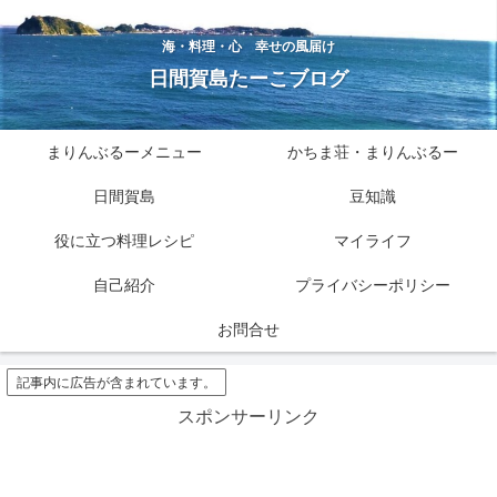
海・料理・心 幸せの風届け
日間賀島たーこブログ
まりんぶるーメニュー
かちま荘・まりんぶるー
日間賀島
豆知識
役に立つ料理レシピ
マイライフ
自己紹介
プライバシーポリシー
お問合せ
記事内に広告が含まれています。
スポンサーリンク