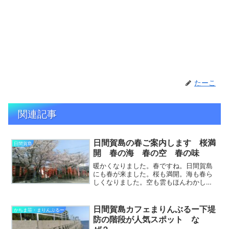
たーこ
関連記事
日間賀島の春ご案内します 桜満
日間賀島
開 春の海 春の空 春の味
暖かくなりました。春ですね。日間賀島
にも春が来ました。桜も満開。海も春ら
しくなりました。空も雲もほんわかして
います。日間賀島の春を知りたい方お教
えします。春は魚も貝も海草もおいし
い。食べて見て遊んで、お楽しみくださ
日間賀島カフェまりんぶるー下堤
かちま荘・まりんぶるー
い。日間賀島の春日間賀島は...
防の階段が人気スポット な