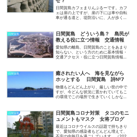
ぜ？
日間賀島カフェまりんぶるーです。カフ
ェは崖の上ですが、崖の下には車や自転
車が通る道と、堤防沿いに、人が歩く道
があります。この散策コースから、海へ
降りる階段があります。たくさんのお客
様が下に降りていきますが、ずっと不思
日間賀島 どういう島？ 島民が
日間賀島
議でした。 そもそもこ...
教える役に立つ情報 交通情報
愛知県の離島、日間賀島のことをあまり
知らない、という方のために基本情報・
交通アクセス・役に立つ日間賀島情報を
集めました。島民だからこそわかるこ
と、教えることができるものもありま
す。ぜひ日間賀島のことを、知ってくだ
癒されたい人へ 海を見ながら
日間賀島
さい。知っていると便利。安心...
ホッとする 日間賀島 詩№7
物価もどんどん上がり、厳しい世の中で
すが、今どんな状況に置かれていてもこ
の環境でこの場所で生きていくしかない
のが現実です。だからせめて、日間賀島
の海の画像を見てホッとして、詩を読ん
で、ゆったりと心を癒していただきたい
日間賀島コロナ対策 タコのモニ
日間賀島
と思います。こんな時だか...
ュメントもマスク 女将ブログ
最近はコロナウイルスの話題で持ちきり
で、愛知県の感染者もどんどん増えて、
不安の中毎日を過ごしています。（2020