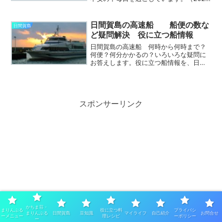
年8月9日）タコのモニュメントも、コロ
ナ対策のため、マスクを着けて島内マス
ク着用の要請アピールをしています。
日間賀島の高速船 船便の数な
日間賀島
とはいえ、5月の時...
ど疑問解決 役に立つ船情報
日間賀島の高速船 何時から何時まで？
何便？何分かかるの？いろいろな疑問に
お答えします。役に立つ船情報を、日間
賀島住民の視点で、お伝えします。日間
賀島は名古屋からそれほど離れていない
けど、離島です。船に乗らないと行けま
せん。だからこそ旅行感が...
スポンサーリンク
かちま荘・
まりんぶる
役に立つ料
プライバシ
まりんぶる
日間賀島
豆知識
マイライフ
自己紹介
お問合せ
ーメニュー
理レシピ
ーポリシー
ー