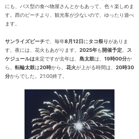
にも、バス型の食べ物屋さんとかもあって、色々楽しめま
す。西のビーチより、観光客が少ないので、ゆったり遊べ
ます。
サンライズビーチ
で、毎年
8月12日
に
タコ祭り
がありま
す。夜には、花火もあがります。
2025年
も
開催予定
。
ス
ケジュールは
未定ですが去年は、
島太鼓
は、
19時00分
か
ら。
転輪太鼓
は
20時
から。
花火
が上がる時間は、
20時30
分
からでした。21:00終了。