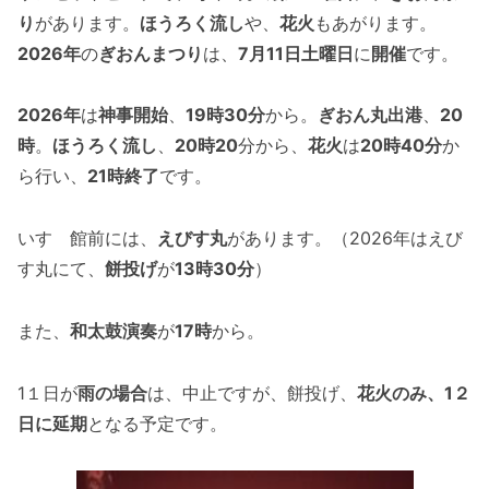
り
があります。
ほうろく流し
や、
花火
もあがります。
2026年
の
ぎおんまつり
は、
7月11日土曜日
に
開催
です。
2026年
は
神事開始
、
19時30分
から。
ぎおん丸出港
、
20
時
。
ほうろく流し
、
20時20
分から、
花火
は
20時40分
か
ら行い、
21時終了
です。
いすゞ館前には、
えびす丸
があります。（2026年はえび
す丸にて、
餅投げ
が
13時30分
）
また、
和太鼓演奏
が
17時
から。
1１日が
雨の場合
は、中止ですが、餅投げ、
花火のみ、1２
日に延期
となる予定です。