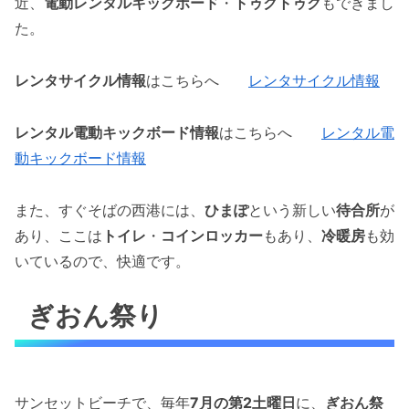
近、
電動レンタルキックボード
・
トゥクトゥク
もできまし
た。
レンタサイクル情報
はこちらへ
レンタサイクル情報
レンタル電動キックボード情報
はこちらへ
レンタル電
動キックボード情報
また、すぐそばの西港には、
ひまぽ
という新しい
待合所
が
あり、ここは
トイレ
・
コインロッカー
もあり、
冷暖房
も効
いているので、快適です。
ぎおん祭り
サンセットビーチで、毎年
7月の第2土曜日
に、
ぎおん祭