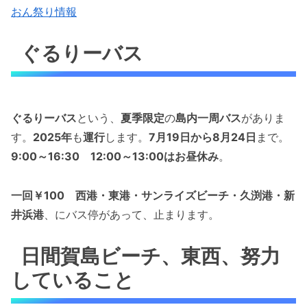
おん祭り情報
ぐるりーバス
ぐるりーバス
という、
夏季限定
の
島内一周バス
がありま
す。
2025年
も
運行
します。
7月19日から8月24日
まで。
9:00～16:30
12:00～13:00はお昼休み
。
一回￥100
西港・東港・サンライズビーチ・久渕港・新
井浜港
、にバス停があって、止まります。
日間賀島ビーチ、東西、努力
していること