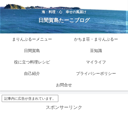
海・料理・心 幸せの風届け
日間賀島たーこブログ
まりんぶるーメニュー
かちま荘・まりんぶるー
日間賀島
豆知識
役に立つ料理レシピ
マイライフ
自己紹介
プライバシーポリシー
お問合せ
記事内に広告が含まれています。
スポンサーリンク