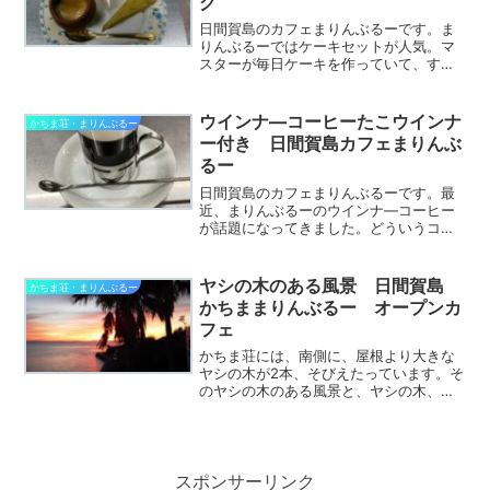
グ
日間賀島のカフェまりんぶるーです。ま
りんぶるーではケーキセットが人気。マ
スターが毎日ケーキを作っていて、すべ
て手作りです。お客さんに聞いた今まで
のケーキの人気ランキング発表します。
（ケーキは日替わり。マスターおまかせ
ウインナ―コーヒーたこウインナ
かちま荘・まりんぶるー
です）ケーキセットは、マ...
ー付き 日間賀島カフェまりんぶ
るー
日間賀島のカフェまりんぶるーです。最
近、まりんぶるーのウインナ―コーヒー
が話題になってきました。どういうコー
ヒーか、どういう経緯でメニュー入りし
たか、ご説明いたします。ウインナ―コ
ーヒーを注文すると、こういうかんじ
ヤシの木のある風景 日間賀島
かちま荘・まりんぶるー
で、たこさんウインナーが乗...
かちままりんぶるー オープンカ
フェ
かちま荘には、南側に、屋根より大きな
ヤシの木が2本、そびえたっています。そ
のヤシの木のある風景と、ヤシの木、豆
知識、花言葉など、写真とともに、ご紹
介します。ヤシの木と海、ヤシの木と
空、南国ムードに浸って、ご覧くださ
い。 かちま荘のヤシの木...
スポンサーリンク