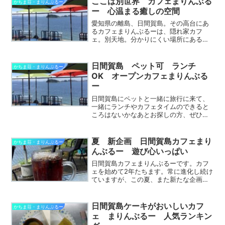
ここは別世界 カフェまりんぶる
かちま荘・まりんぶるー
ー 心温まる癒しの空間
愛知県の離島、日間賀島。その高台にあ
るカフェまりんぶるーは、隠れ家カフ
ェ。別天地。分かりにくい場所にあるけ
れど、知る人ぞ知る穴場カフェ。今回
は、その魅力を「心をいやす」というテ
ーマにしぼって、たっぷりお伝えいたし
日間賀島 ペット可 ランチ
かちま荘・まりんぶるー
ます。海を眺める目の前は海、...
OK オープンカフェまりんぶる
ー
日間賀島にペットと一緒に旅行に来て、
一緒にランチやカフェタイムのできると
ころはないかなあとお探しの方、ぜひ、
オープンカフェまりんぶるーにお越しく
ださい。最近はペットと一緒に旅行され
る方も増えてきました。ペットは家族も
夏 新企画 日間賀島カフェまり
かちま荘・まりんぶるー
同然。一緒に旅の思い出を...
んぶるー 遊び心いっぱい
日間賀島カフェまりんぶるーです。カフ
ェを始めて2年たちます。常に進化し続け
ていますが、この夏、また新たな企画が
色々ありますので、ご紹介いたします。
ぜひ、日間賀島に来たら、お立ち寄りく
ださい。夏限定、新メニュー 飲むかき
日間賀島ケーキがおいしいカフ
かちま荘・まりんぶるー
氷この夏新たに、ドリン...
ェ まりんぶるー 人気ランキン