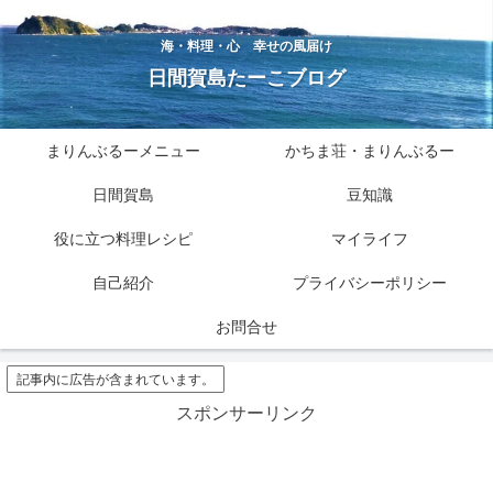
海・料理・心 幸せの風届け
日間賀島たーこブログ
まりんぶるーメニュー
かちま荘・まりんぶるー
日間賀島
豆知識
役に立つ料理レシピ
マイライフ
自己紹介
プライバシーポリシー
お問合せ
記事内に広告が含まれています。
スポンサーリンク