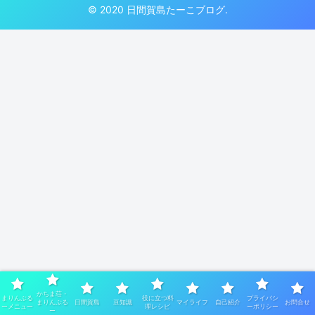
© 2020 日間賀島たーこブログ.
かちま荘・
まりんぶる
役に立つ料
プライバシ
まりんぶる
日間賀島
豆知識
マイライフ
自己紹介
お問合せ
ーメニュー
理レシピ
ーポリシー
ー