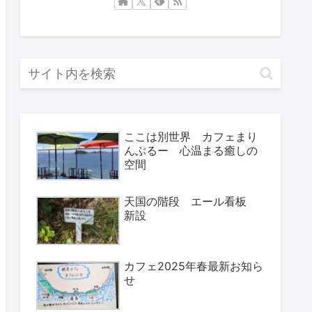
ここは別世界 カフェまり
んぶるー 心温まる癒しの
空間
天国の階段 エール看板
新設
カフェ2025年春最新お知ら
せ