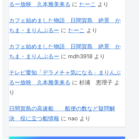
るー放映 久本雅美来る
に
たーこ
より
カフェ始めました物語 日間賀島 絶景 か
ちま・まりんぶるー
に
たーこ
より
カフェ始めました物語 日間賀島 絶景 か
ちま・まりんぶるー
に
mdh3918
より
テレビ愛知「デラメチャ気になる」まりんぶ
るー放映 久本雅美来る
に
杉浦 恵理子
よ
り
日間賀島の高速船 船便の数など疑問解
決 役に立つ船情報
に
nao
より