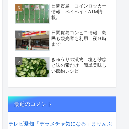
日間賀島 コインロッカー
情報 ペイペイ・ATM情
報。
日間賀島コンビニ情報 島
民も観光客も利用 夜９時
まで
きゅうりの漬物 塩と砂糖
と味の素だけ 簡単美味し
い節約レシピ
最近のコメント
テレビ愛知「デラメチャ気になる」まりんぶ