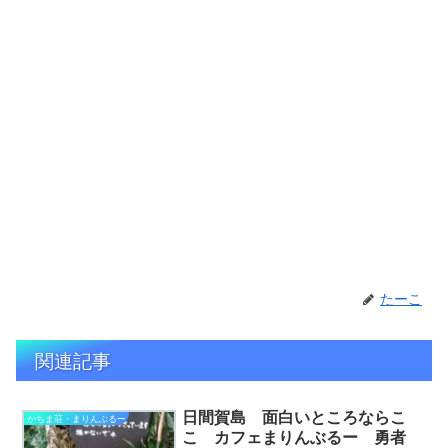
たーこ
関連記事
日間賀島 面白いところならこ
かちま荘・まりんぶるー
こ カフェまりんぶるー 勇者