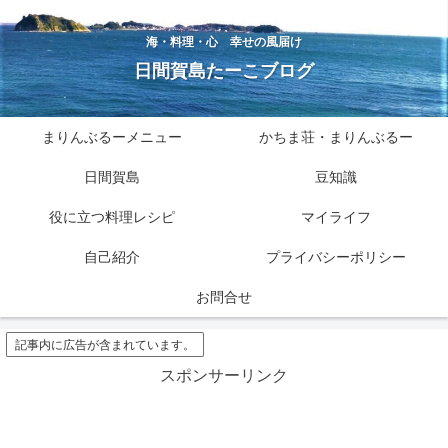
海・料理・心 幸せの風届け
日間賀島たーこブログ
まりんぶるーメニュー
かちま荘・まりんぶるー
日間賀島
豆知識
役に立つ料理レシピ
マイライフ
自己紹介
プライバシーポリシー
お問合せ
記事内に広告が含まれています。
スポンサーリンク