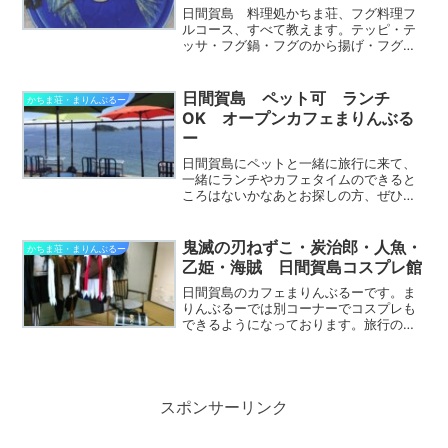
日間賀島 料理処かちま荘、フグ料理フ
ルコース、すべて教えます。テッピ・テ
ッサ・フグ鍋・フグのから揚げ・フグの
雑炊、フグのフルコース。一つ一つ詳し
く説明していきます。覚えておくとお得
な美味しい食べ方も公開いたします。ふ
日間賀島 ペット可 ランチ
かちま荘・まりんぶるー
ぐは余すとこなくすべて食...
OK オープンカフェまりんぶる
ー
日間賀島にペットと一緒に旅行に来て、
一緒にランチやカフェタイムのできると
ころはないかなあとお探しの方、ぜひ、
オープンカフェまりんぶるーにお越しく
ださい。最近はペットと一緒に旅行され
る方も増えてきました。ペットは家族も
鬼滅の刃ねずこ・炭治郎・人魚・
かちま荘・まりんぶるー
同然。一緒に旅の思い出を...
乙姫・海賊 日間賀島コスプレ館
日間賀島のカフェまりんぶるーです。ま
りんぶるーでは別コーナーでコスプレも
できるようになっております。旅行の思
い出にいかがですか。人魚・乙姫・海
賊・鬼滅の刃のねずこ・炭治郎のコスプ
レができます。どれか1種類。30分
￥1000。 時間内ならシェ...
スポンサーリンク