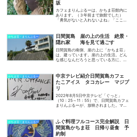
坂
カフェまりんぶるーは、かちま荘館内に
あります。（３年前まで旅館でした）
「勇気がないと入れないよね」「ここま
で来てくれたお客様は、勇者だよね。」
というわけで、カフェまりんぶるーに続
く下り坂を、「勇者坂」と命名しまし
日間賀島 崖の上の生活 絶景・
かちま荘・まりんぶるー
た。（看板あり） もとは旅...
隠れ家 海を見て過ごす
日間賀島の南側、崖の上に「かちま荘」
は、建っています。崖の上の生活。どん
な感じなんだろうと思っている方に、崖
の上ならではの、生活をご紹介します。
景色は抜群、すぐ下は海窓からの景色は
最高です。見下ろすと、すぐ下に海があ
中京テレビ紹介日間賀島カフェ
かちま荘・まりんぶるー
ります。海の上にいるよう...
たこアイス タコカレー マジプ
リ
2022年8月5日中京テレビ「ぐっと」
（10：25～11：55）で、日間賀島カフェ
まりんぶるーが、放映されました。マジ
ックプリンスの薫君が来てくれましたの
で、その時の様子をお伝えします。天国
の階段を上るまずは、95段の天国の階段
ふぐ料理フルコース完全解説 日
かちま荘・まりんぶるー
を上ってもら...
間賀島かちま荘 日帰り昼食 予
約制