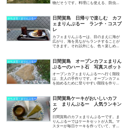
物だそうです。料理にも使える、防虫効
果もあるという、優れもの。我が家で
も、カフェに使うために、そのハーブを
育て始めました。バジルとミント。食べ
日間賀島 日帰りで楽しむ カフ
かちま荘・まりんぶるー
れます。そもそも、ハーブを...
ェまりんぶるー ランチ・コスプ
レ
カフェまりんぶるーは、目のまえに海が
広がり、海を見ながらランチすることが
できます。それ以外にも、色々楽しめる
仕掛けがありますので、ぜひ遊びに来て
ください。隠れ家・紙芝居・小さい人探
し・絵・折り紙・詩・ブラックホール・
日間賀島 オープンカフェまりん
かちま荘・まりんぶるー
占い・ドリンク・食事・ケ...
ぶるーのハート石 写真スポット
オープンカフェまりんぶるーへ行く階段
は、主人の手作りです。オープンカフェ
を始めるために登りやすい階段を作りま
した。石も埋め込んだのですが、偶然に
もハート型になっていて、「ハート石」
は、今や写真スポットとして人気になっ
日間賀島ケーキがおいしいカフ
かちま荘・まりんぶるー
ています。オープンカフェ...
ェ まりんぶるー 人気ランキン
グ
日間賀島のカフェまりんぶるーです。ま
りんぶるーではケーキセットが人気。マ
スターが毎日ケーキを作っていて、すべ