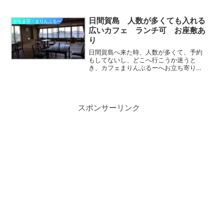
て手作りです。お客さんに聞いた今まで
のケーキの人気ランキング発表します。
（ケーキは日替わり。マスターおまかせ
日間賀島 人数が多くても入れる
かちま荘・まりんぶるー
です）ケーキセットは、マ...
広いカフェ ランチ可 お座敷あ
り
日間賀島へ来た時、人数が多くて、予約
もしてないし、どこへ行こうか迷うと
き、カフェまりんぶるーへお立ち寄りく
ださい。南側の崖の上というわかりにく
い場所にあるため、大抵は混雑していま
せん。お座敷カフェは元大広間、56畳あ
ります。昔は50人の宴会...
スポンサーリンク