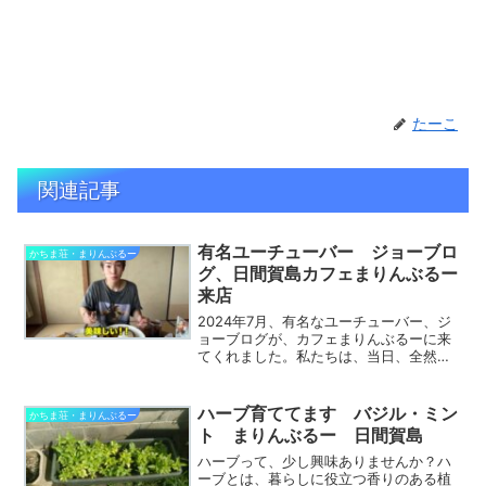
たーこ
関連記事
有名ユーチューバー ジョーブロ
かちま荘・まりんぶるー
グ、日間賀島カフェまりんぶるー
来店
2024年7月、有名なユーチューバー、ジ
ョーブログが、カフェまりんぶるーに来
てくれました。私たちは、当日、全然気
づかなくて、普通通りに接客してました
が、すごく絶賛してくれていました。。
その後、ジョーブログを見て、来まし
ハーブ育ててます バジル・ミン
かちま荘・まりんぶるー
た。というお客さんが何...
ト まりんぶるー 日間賀島
ハーブって、少し興味ありませんか？ハ
ーブとは、暮らしに役立つ香りのある植