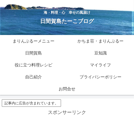
海・料理・心 幸せの風届け
日間賀島たーこブログ
まりんぶるーメニュー
かちま荘・まりんぶるー
日間賀島
豆知識
役に立つ料理レシピ
マイライフ
自己紹介
プライバシーポリシー
お問合せ
記事内に広告が含まれています。
スポンサーリンク