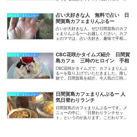
ス、フグ料理コースとありますが、こだ
わりの板前がお出しする料理は、まさに
匠の技。完全予約制、お座敷、個室です
占い大好きな人 無料で占い 日
かちま荘・まりんぶるー
ので、安心して、お越しくだ...
間賀島カフェまりんぶるー
占いが大好きな人、ぜひ日間賀島のカフ
ェまりんぶるーへお越しください。カフ
ェのママは、占い大好き。趣味で手相も
見ます。あくまでも趣味なので、無料で
す。（忙しい時間帯は無理ですが）体験
型カフェまりんぶるーは、コスプレが出
CBC花咲かタイムズ紹介 日間賀
かちま荘・まりんぶるー
来たり、トリックアートが...
島カフェ 三時のヒロイン 手相
CBC花咲かタイムズで、カフェまりんぶ
るーを取り上げていただきました。推し
旅で、日間賀島を紹介。今人気の三時の
ヒロインの福田麻貴ちゃんとかなでちゃ
ん。オープンカフェに来てくれました。
海を眼下に見る絶景に、大喜びしていま
日間賀島カフェまりんぶるー 人
かちま荘・まりんぶるー
した。勇者の剣カフェに...
気日替わりランチ
日間賀島のカフェまりんぶるーです。メ
ニューの中に、「日替わりランチセッ
ト」というのがあります。こだわりマス
ターの気まぐれで、毎日変わりますが、
今までお出しした中でも、大変好評だっ
たものを、紹介します。セットメニュー
は、たいへんお得。500円...