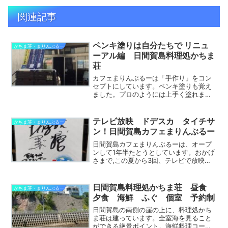
関連記事
ペンキ塗りは自分たちで リニュ
かちま荘・まりんぶるー
ーアル編 日間賀島料理処かちま
荘
カフェまりんぶるーは「手作り」をコン
セプトにしています。ペンキ塗りも覚え
ました。プロのようには上手く塗れませ
んが手作り感があります。他にもできる
限り自分達で手を加えました。よく探す
と、あちこちに仕掛けが作ってありま
テレビ放映 ドデスカ タイチサ
かちま荘・まりんぶるー
す。手作りカフェ、どうぞご...
ン！日間賀島カフェまりんぶるー
日間賀島カフェまりんぶるーは、オープ
ンして1年半たとうとしています。おかげ
さまで,この夏から3回、テレビで放映し
ていただきました。知多ケーブルテレビ
「ちたまる」,メ～テレ「ドデスカドよう
びデス」、東海テレビ「タイチサン！」
日間賀島料理処かちま荘 昼食
かちま荘・まりんぶるー
です。それでは順番...
夕食 海鮮 ふぐ 個室 予約制
日間賀島の南側の崖の上に、料理処かち
ま荘は建っています。全室海を見ること
ができる絶景ポイント。海鮮料理コー