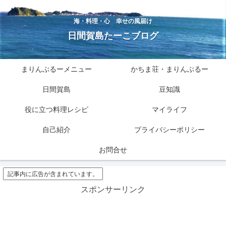
海・料理・心 幸せの風届け
日間賀島たーこブログ
まりんぶるーメニュー
かちま荘・まりんぶるー
日間賀島
豆知識
役に立つ料理レシピ
マイライフ
自己紹介
プライバシーポリシー
お問合せ
記事内に広告が含まれています。
スポンサーリンク