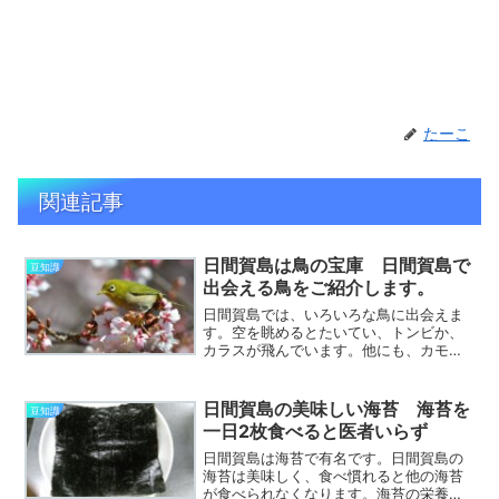
たーこ
関連記事
日間賀島は鳥の宝庫 日間賀島で
豆知識
出会える鳥をご紹介します。
日間賀島では、いろいろな鳥に出会えま
す。空を眺めるとたいてい、トンビか、
カラスが飛んでいます。他にも、カモ
メ・スズメ・ウグイス・つばめ・ゴイサ
ギ・ヒヨドリなど、日間賀島で出会える
鳥は、たくさんいます。順番にご紹介し
日間賀島の美味しい海苔 海苔を
豆知識
ます。 まずは、いつでも飛...
一日2枚食べると医者いらず
日間賀島は海苔で有名です。日間賀島の
海苔は美味しく、食べ慣れると他の海苔
が食べられなくなります。海苔の栄養と