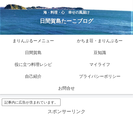
海・料理・心 幸せの風届け
日間賀島たーこブログ
まりんぶるーメニュー
かちま荘・まりんぶるー
日間賀島
豆知識
役に立つ料理レシピ
マイライフ
自己紹介
プライバシーポリシー
お問合せ
記事内に広告が含まれています。
スポンサーリンク