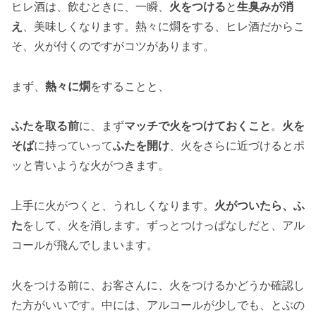
ヒレ酒は、飲むときに、一瞬、
火をつける
と
生臭みが消
え
、美味しくなります。熱々に燗をする、ヒレ酒だからこ
そ、火が付くのですがコツがあります。
まず、
熱々に燗
をすることと、
ふたを取る前
に、まず
マッチで火をつけておくこと
。
火を
そば
に持っていって
ふたを開け
、火をさらに近づけるとポ
ッと青いような火がつきます。
上手に火がつくと、うれしくなります。
火がついたら、ふ
た
をして、火を消します。ずっとつけっぱなしだと、アル
コールが飛んでしまいます。
火をつける前に、お客さんに、火をつけるかどうか確認し
た方がいいです。中には、アルコールが少しでも、とぶの