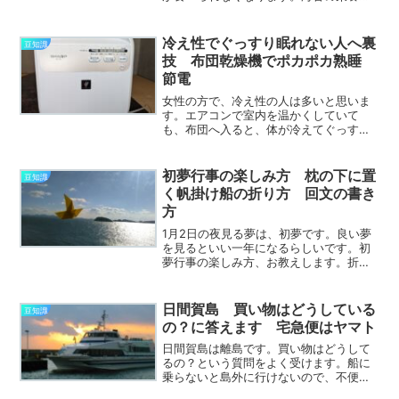
効能、保存方法、食べ方、海苔の豆知識
など、海苔のことを深堀りしていきま
す。海苔が大好きになると思いますよ。
冷え性でぐっすり眠れない人へ裏
豆知識
日間賀島、海苔の養殖日間賀...
技 布団乾燥機でポカポカ熟睡
節電
女性の方で、冷え性の人は多いと思いま
す。エアコンで室内を温かくしていて
も、布団へ入ると、体が冷えてぐっすり
眠れない。そういう悩みを持つ方に裏
技、教えます。まず最初に答えを言う
と、布団乾燥機で布団を温めておく。と
初夢行事の楽しみ方 枕の下に置
豆知識
いう、ただそれだけ。またそれ以...
く帆掛け船の折り方 回文の書き
方
1月2日の夜見る夢は、初夢です。良い夢
を見るといい一年になるらしいです。初
夢行事の楽しみ方、お教えします。折り
紙で折った帆掛け船に、回文の呪文を書
き、枕の下に置いて、初夢を見るという
プチ行事。楽しいですよ。良い夢を見た
日間賀島 買い物はどうしている
豆知識
ら、1年間とっておき、...
の？に答えます 宅急便はヤマト
日間賀島は離島です。買い物はどうして
るの？という質問をよく受けます。船に
乗らないと島外に行けないので、不便な
のではないかと思われているようです。