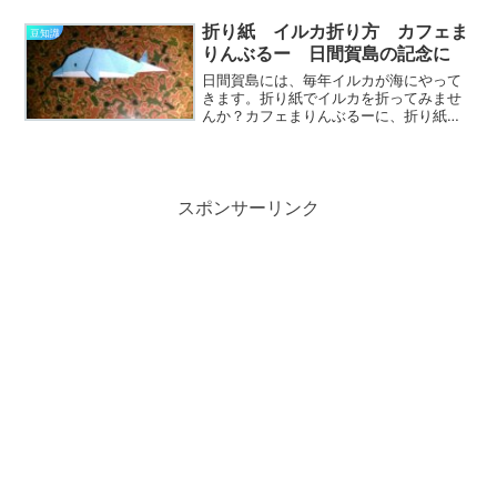
けれど意外と普通の生活の中では不便と
は感じません。日用品はたいてい日間賀
折り紙 イルカ折り方 カフェま
豆知識
島の中で買えます。だから...
りんぶるー 日間賀島の記念に
日間賀島には、毎年イルカが海にやって
きます。折り紙でイルカを折ってみませ
んか？カフェまりんぶるーに、折り紙
と、イルカの折り方が書いた説明が置い
てあります。日間賀島に来た記念にいか
がですか。イルカの折り方をお教えしま
す。イルカの折り方は、最初...
スポンサーリンク