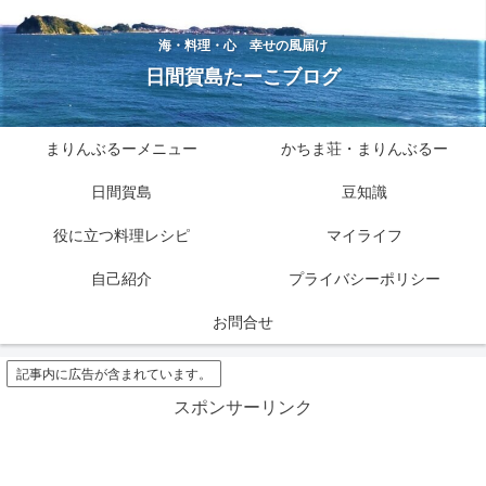
海・料理・心 幸せの風届け
日間賀島たーこブログ
まりんぶるーメニュー
かちま荘・まりんぶるー
日間賀島
豆知識
役に立つ料理レシピ
マイライフ
自己紹介
プライバシーポリシー
お問合せ
記事内に広告が含まれています。
スポンサーリンク