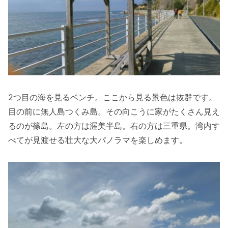
2つ目の海を見るベンチ。ここから見る景色は抜群です。
目の前に無人島つくみ島。その向こうに家がたくさん見え
るのが篠島。左の方は渥美半島。右の方は三重県。湾内す
べてが見渡せる壮大な大パノラマを楽しめます。