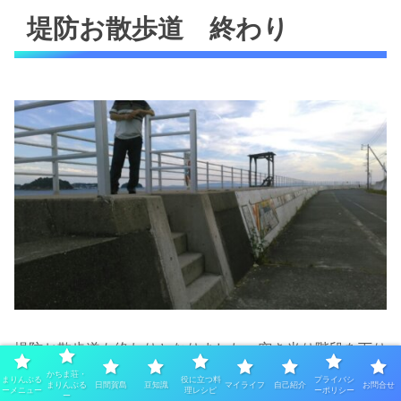
堤防お散歩道 終わり
堤防お散歩道も終わりとなりました。突き当り階段を下り
ます。いかがでしたか。歩いていただくとわかりますが、
かちま荘・
まりんぶる
役に立つ料
プライバシ
まりんぶる
日間賀島
豆知識
マイライフ
自己紹介
お問合せ
ーメニュー
理レシピ
ーポリシー
本当に気持ちいいです。
ー