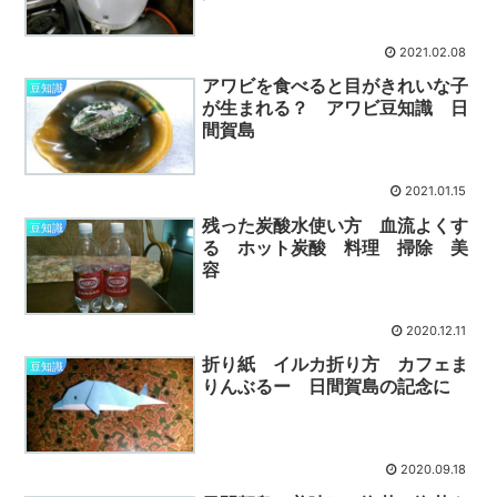
2021.02.08
アワビを食べると目がきれいな子
豆知識
が生まれる？ アワビ豆知識 日
間賀島
2021.01.15
残った炭酸水使い方 血流よくす
豆知識
る ホット炭酸 料理 掃除 美
容
2020.12.11
折り紙 イルカ折り方 カフェま
豆知識
りんぶるー 日間賀島の記念に
2020.09.18