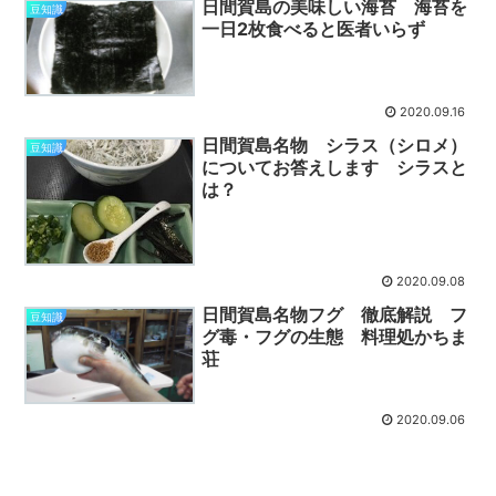
日間賀島の美味しい海苔 海苔を
豆知識
一日2枚食べると医者いらず
2020.09.16
日間賀島名物 シラス（シロメ）
豆知識
についてお答えします シラスと
は？
2020.09.08
日間賀島名物フグ 徹底解説 フ
豆知識
グ毒・フグの生態 料理処かちま
荘
2020.09.06