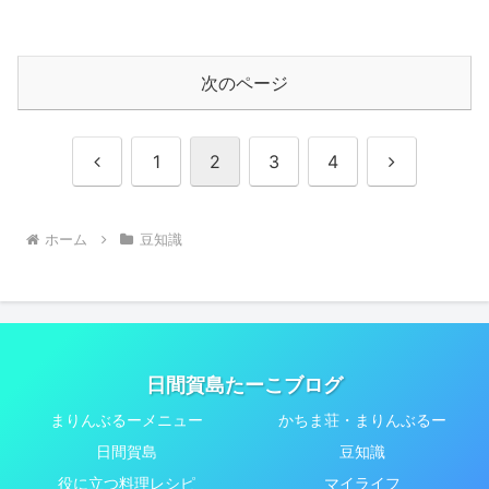
次のページ
前
次
1
2
3
4
へ
へ
ホーム
豆知識
日間賀島たーこブログ
まりんぶるーメニュー
かちま荘・まりんぶるー
日間賀島
豆知識
役に立つ料理レシピ
マイライフ