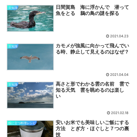
日間賀島 海に浮かんで 潜って
豆知識
魚をとる 鵜の鳥の謎を探る
2021.04.23
カモメが強風に向かって飛んでい
豆知識
る時、静止して見えるのはなぜ？
2021.04.04
高さと形でわかる雲の名前 雲で
豆知識
知る天気 雲を眺めるのは楽し
い
2021.02.18
安いお米でも美味しいご飯にする
役に立つ料理レシピ
方法 とぎ方・ほぐしと７つの裏
技