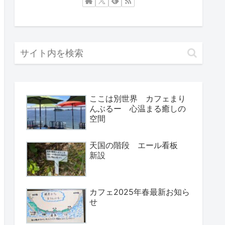
ここは別世界 カフェまり
んぶるー 心温まる癒しの
空間
天国の階段 エール看板
新設
カフェ2025年春最新お知ら
せ