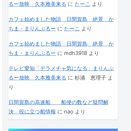
るー放映 久本雅美来る
に
たーこ
より
カフェ始めました物語 日間賀島 絶景 か
ちま・まりんぶるー
に
たーこ
より
カフェ始めました物語 日間賀島 絶景 か
ちま・まりんぶるー
に
mdh3918
より
テレビ愛知「デラメチャ気になる」まりんぶ
るー放映 久本雅美来る
に
杉浦 恵理子
よ
り
日間賀島の高速船 船便の数など疑問解
決 役に立つ船情報
に
nao
より