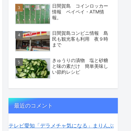
日間賀島 コインロッカー
情報 ペイペイ・ATM情
報。
日間賀島コンビニ情報 島
民も観光客も利用 夜９時
まで
きゅうりの漬物 塩と砂糖
と味の素だけ 簡単美味し
い節約レシピ
最近のコメント
テレビ愛知「デラメチャ気になる」まりんぶ