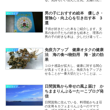
海には船が浮かんでいる。今日は漁も出
ているようだ。船の音、風の音、鳥の
声、波の音、自然と一体となって、ラジ
男の子におすすめ絵本 優しさ・
マイライフ
オ体操、最高に気持ちいい。...
冒険心・向上心を引き出す本 3
選
子供が好きだった本をご紹介します。文
系の女の子たちの好きな絵本と、理系の
男の子の好きな本は、少しだけ違ってい
たような気がします。今回は男の子が好
きだった本をご紹介します。たくさん本
を読んで、本好きな男の子に育ててくだ
免疫力アップ 健康オタクの健康
マイライフ
さい。 ちなみに、女の子...
法 海の食べ物効用 海・波の効
果
コロナ感染が拡大し、健康に対する関心
が高まってきました。免疫力をアップさ
せることが一番大切だということは、皆
様もご承知のことと思います。健康オタ
クの私が、健康な体でいるための健康法
など、いろいろ役立つ情報をお届けしま
日間賀島から幸せの風よ届け か
マイライフ
す。 かくいう私自身は、...
ちままりんぶるーたーこブログ発
信
日間賀島に住んでいる、料理処かちま荘
の女将＆カフェまりんぶるーのママで
す。ブログ始めました。たーこブログと