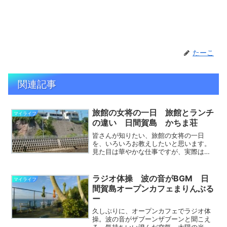
たーこ
関連記事
旅館の女将の一日 旅館とランチ
マイライフ
の違い 日間賀島 かちま荘
皆さんが知りたい、旅館の女将の一日
を、いろいろお教えしたいと思います。
見た目は華やかな仕事ですが、実際は肉
体労働で、部屋掃除、館内掃除、トイレ
掃除、風呂掃除、料理出し、片づけ、食
器洗い、布団敷き、布団たたみ。お客様
ラジオ体操 波の音がBGM 日
マイライフ
の準備、送迎、会計・・裏方...
間賀島オープンカフェまりんぶる
ー
久しぶりに、オープンカフェでラジオ体
操。波の音がザブーンザブーンと聞こえ
る。気持ちいい澄んだ空気。太陽の光。