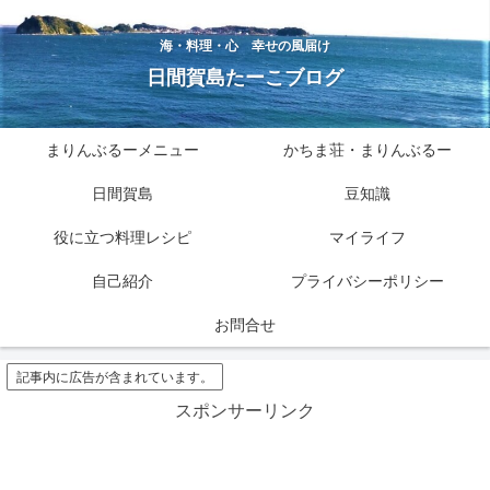
海・料理・心 幸せの風届け
日間賀島たーこブログ
まりんぶるーメニュー
かちま荘・まりんぶるー
日間賀島
豆知識
役に立つ料理レシピ
マイライフ
自己紹介
プライバシーポリシー
お問合せ
記事内に広告が含まれています。
スポンサーリンク