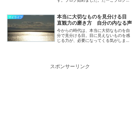
言います。目の前がすぐ海。海を見なが
ら海・料理・風・雲・豆知識など発信し
ます。日間賀島から海の癒しのエネルギ
本当に大切なものを見分ける目
マイライフ
ーと、幸せの風が届きますよ...
直観力の磨き方 自分の内なる声
今からの時代は、本当に大切なものを自
分で見分ける目。目に見えないものを感
じる力が、必要になってくる気がしま
す。この世の中を生きていくために必要
な、直観力の磨き方の、ノウハウについ
て語ります。自分の内なる声に耳を傾け
ましょうテレビを見ると、毎...
スポンサーリンク