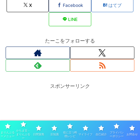
X
Facebook
はてブ
LINE
たーこをフォローする
スポンサーリンク
かちま荘・
まりんぶる
役に立つ料
プライバシ
まりんぶる
日間賀島
豆知識
マイライフ
自己紹介
お問合せ
ーメニュー
理レシピ
ーポリシー
ー