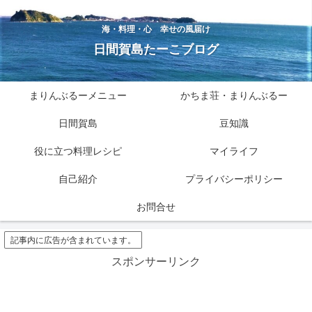
海・料理・心 幸せの風届け
日間賀島たーこブログ
まりんぶるーメニュー
かちま荘・まりんぶるー
日間賀島
豆知識
役に立つ料理レシピ
マイライフ
自己紹介
プライバシーポリシー
お問合せ
記事内に広告が含まれています。
スポンサーリンク