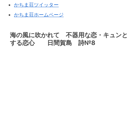
かちま荘ツイッター
かちま荘ホームページ
海の風に吹かれて 不器用な恋・キュンと
する恋心 日間賀島 詩№8