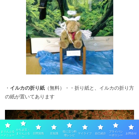
・
イルカの折り紙
（無料）・・折り紙と、イルカの折り方
の紙が置いてあります
かちま荘・
まりんぶる
役に立つ料
プライバシ
まりんぶる
日間賀島
豆知識
マイライフ
自己紹介
お問合せ
ーメニュー
理レシピ
ーポリシー
ー