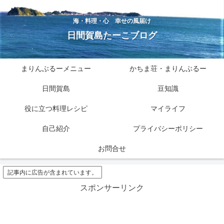
海・料理・心 幸せの風届け
日間賀島たーこブログ
まりんぶるーメニュー
かちま荘・まりんぶるー
日間賀島
豆知識
役に立つ料理レシピ
マイライフ
自己紹介
プライバシーポリシー
お問合せ
記事内に広告が含まれています。
スポンサーリンク