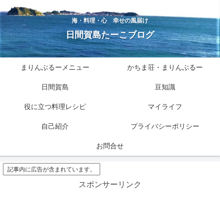
海・料理・心 幸せの風届け
日間賀島たーこブログ
まりんぶるーメニュー
かちま荘・まりんぶるー
日間賀島
豆知識
役に立つ料理レシピ
マイライフ
自己紹介
プライバシーポリシー
お問合せ
記事内に広告が含まれています。
スポンサーリンク