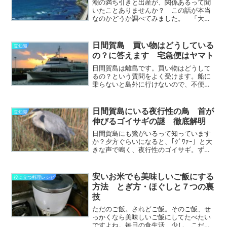
潮の満ち引きと出産が、関係あるって聞
いたことありませんか？ この話が本当
なのかどうか調べてみました。 「大潮
の時には出産が増える」とか、「月の引
力と女性の体は関係ある」とか、「人の
誕生は海から」など、いろいろな説があ
日間賀島 買い物はどうしている
豆知識
りますが、とにかく自然界...
の？に答えます 宅急便はヤマト
日間賀島は離島です。買い物はどうして
るの？という質問をよく受けます。船に
乗らないと島外に行けないので、不便な
のではないかと思われているようです。
けれど意外と普通の生活の中では不便と
は感じません。日用品はたいてい日間賀
日間賀島にいる夜行性の鳥 首が
豆知識
島の中で買えます。だから...
伸びるゴイサギの謎 徹底解明
日間賀島にも鷺がいるって知っています
か？夕方ぐらいになると、｢ｸﾞﾜｧｰ」と大
きな声で鳴く、夜行性のゴイサギ。ずん
ぐりむっくりなのに、いざとなると首が
伸びるという、謎だらけの鷺。不思議な
ゴイサギのすべてを、徹底解明します。
安いお米でも美味しいご飯にする
役に立つ料理レシピ
夜行性なので、めっ...
方法 とぎ方・ほぐしと７つの裏
技
ただのご飯。されどご飯。そのご飯、せ
っかくなら美味しいご飯にしてたべたい
ですよね。毎日の食生活、少し、こだわ