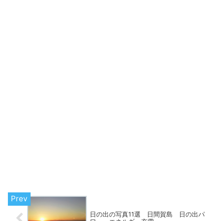
日の出の写真11選 日間賀島 日の出パ