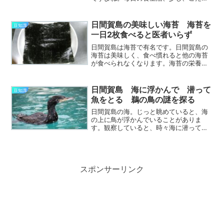
って、グレードアップしてみませんか？
たとえ安いお米でも、炊き方や、裏技を
加えることで、美味しいご飯になりま
日間賀島の美味しい海苔 海苔を
豆知識
す。美味しいご飯の炊き方、...
一日2枚食べると医者いらず
日間賀島は海苔で有名です。日間賀島の
海苔は美味しく、食べ慣れると他の海苔
が食べられなくなります。海苔の栄養と
効能、保存方法、食べ方、海苔の豆知識
など、海苔のことを深堀りしていきま
す。海苔が大好きになると思いますよ。
日間賀島 海に浮かんで 潜って
豆知識
日間賀島、海苔の養殖日間賀...
魚をとる 鵜の鳥の謎を探る
日間賀島の海。じっと眺めていると、海
の上に鳥が浮かんでいることがありま
す。観察していると、時々海に潜って姿
が見えなくなり、また浮んできます。こ
れは鵜の鳥です。鵜の鳥の謎を探ってい
きましょう。鵜の鳥は、見ていると飽き
ません。潜って魚でも取って...
スポンサーリンク