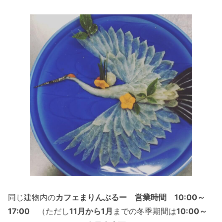
同じ建物内の
カフェまりんぶるー
営業時間 10:00～
17:00
（ただし
11月から1月
までの冬季期間は
10:00～