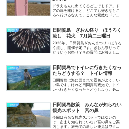
ドラえもんに出てくるどこでもドア。ド
アの扉を開けると、どこでも好きなとこ
ろへ行けるなんて、こんな素敵なドア。
憧れますよね。最近日間賀島に、どこで
もドアではなく、島でもドアが現れまし
た。もちろんどこでも行ける訳ではない
日間賀島 ぎおん祭り ほうろく
日間賀島
ですが、扉を開けると、海...
流し 花火 7月第二土曜日
2026年、日間賀島ぎおんまつり・ほうろ
く流し、開催予定です。ぎおん祭りって
どういうお祭り？その質問にお答えしま
す。毎年恒例になっているお祭り「ぎお
ん祭り」ぎおん祭りは、龍神様に海上安
全と豊漁を祈願するために約250年前に
日間賀島でトイレに行きたくなっ
日間賀島
始まったお祭りです...
たらどうする？ トイレ情報
日間賀島は海に囲まれて景色がよく、い
い島です。けれど日間賀島観光で、トイ
レへ行きたくなったらどうしよう。必要
とする人には必要な話。日間賀島は観光
地ですが、公衆トイレが少ないので、知
っておくと便利、知っておくと安心、ト
日間賀島散策 みんなが知らない
日間賀島
イレ情報。西港・東港・西...
観光スポット 宮の鼻
今回は有名な観光スポットではないの
で、あまり知られていない宮の鼻をご案
内します。旅先での新しい発見はワクワ