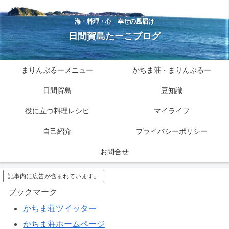
海・料理・心 幸せの風届け
日間賀島たーこブログ
まりんぶるーメニュー
かちま荘・まりんぶるー
日間賀島
豆知識
役に立つ料理レシピ
マイライフ
自己紹介
プライバシーポリシー
お問合せ
記事内に広告が含まれています。
ブックマーク
かちま荘ツイッター
かちま荘ホームページ