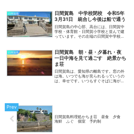
クします。日間賀島は奥が深いです。マ
ニアックな楽しみを見つけてみてくださ
い。宮の鼻は東の海水浴場のさらに東、
日間賀島 中学校閉校 令和5年
日間賀島
東の先端です。まずは、日間...
3月31日 統合し今後は船で通う
日間賀島の中心部、高台には、日間賀中
学校・体育館・日間賀小学校と並んで建
っています。その左端の日間賀中学校
が、令和5年3月31日をもって、閉校する
こととなりました。少子化により、知多
半島の中学校が、統合となるからです。
日間賀島 朝・昼・夕暮れ・夜
日間賀島
知多半島の内海中学校・...
一日中海を見て過ごす 絶景かち
ま荘
日間賀島は、愛知県の離島です。窓の外
は海。いつでも海が見られるっていうの
は、幸せです。いつもすぐそばに海があ
った。朝の海・昼の海・夜の海。それぞ
れ違う顔を持つ海をお見せします。海を
見て過ごす一日をお楽しみください
日間賀島の朝 海を見て過...
日間賀島料理処かちま荘 昼食 夕食
海鮮 ふぐ 個室 予約制