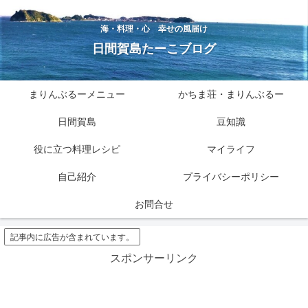
海・料理・心 幸せの風届け
日間賀島たーこブログ
まりんぶるーメニュー
かちま荘・まりんぶるー
日間賀島
豆知識
役に立つ料理レシピ
マイライフ
自己紹介
プライバシーポリシー
お問合せ
記事内に広告が含まれています。
スポンサーリンク