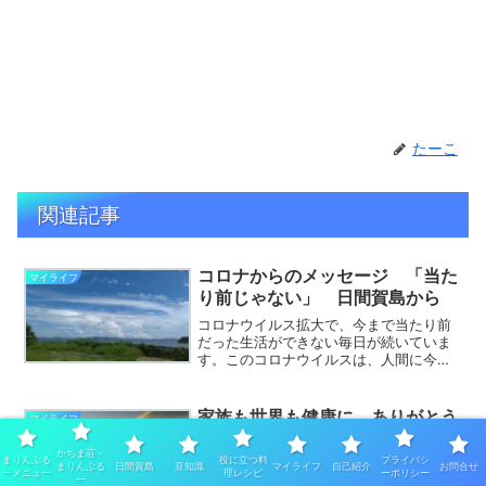
たーこ
関連記事
コロナからのメッセージ 「当た
マイライフ
り前じゃない」 日間賀島から
コロナウイルス拡大で、今まで当たり前
だった生活ができない毎日が続いていま
す。このコロナウイルスは、人間に今ま
での生活を見直しなさいというメッセー
ジだという方も見えます。海を見なが
ら、大切なものは何だったのか、ゆっく
家族も世界も健康に ありがとう
マイライフ
り考えてみましょう。違う観...
の奇跡 神様が味方につく 小林
かちま荘・
正観
まりんぶる
役に立つ料
プライバシ
まりんぶる
日間賀島
豆知識
マイライフ
自己紹介
お問合せ
ーメニュー
理レシピ
ーポリシー
ー