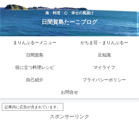
海・料理・心 幸せの風届け
日間賀島たーこブログ
まりんぶるーメニュー
かちま荘・まりんぶるー
日間賀島
豆知識
役に立つ料理レシピ
マイライフ
自己紹介
プライバシーポリシー
お問合せ
記事内に広告が含まれています。
スポンサーリンク