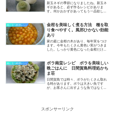
新玉ネギの季節になりましたね。新玉ネ
ギがあると、必ず作るレシピがありま
す。何かおかずがあってもう一品欲しい
時、おかずを作っている間にレンチンす
るだけでできるので、便利です。新玉ネ
ギがとろとろになって、やみつきになる
金柑を美味しく煮る方法 種を取
役に立つ料理レシピ
ほどおいしいです。簡単にで...
り食べやすく。風邪ひかない効能
あり
家の庭に金柑の木があり、毎年実をつけ
ます。今年もたくさん黄色い実がつきま
した。しっかり黄色になった金柑だけと
り、今年もまた、恒例となった金柑を煮
る作業に入ります。金柑を美味しく煮る
方法、ご紹介します。風邪をひかないた
ボラ南蛮レシピ ボラを美味しい
役に立つ料理レシピ
めにもおすすめです。日間...
晩ごはんに 日間賀島料理処かち
ま荘
日間賀島では時々、ボラがたくさん取れ
る時があります。ボラは大きい魚です
が、お客さんに出すような魚ではなく、
料理を工夫しないと、美味しく食べれま
せん。我が家ではボラをもらうと必ず作
る定番おかずがあります。それが、「ボ
ラ南蛮」です。 すごく美味...
スポンサーリンク