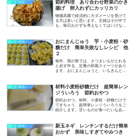
節約料理 あり合わせ野菜のかき
役に立つ料理レシピ
揚げ 卵入れずにカッリカリ
物価高騰で経済的に大ダメージを受けて
る方は多いと思います。主婦はその中で
も、毎日おかずを考えなくてはいけない
ので大変です。今回は家にある野菜で作
れる、便利ですごくおいしいかき揚げの
作り方を教えます。カッリカリで食べる
おにまんじゅう 芋・小麦粉・砂
役に立つ料理レシピ
と音が出るくらい。エビや...
糖だけ 簡単失敗なしレシピ 他
２
毎年、我が家では、さつまいもがとれる
と必ず作る、定番の和風スイーツがあり
ます。おにまんじゅうと、いもきんと
ん、スイートポテトです。材料いらず
で、簡単にできるので、おすすめで
す。 まずは、一押しの鬼まんじゅうの
材料小麦粉砂糖だけ 超簡単レン
役に立つ料理レシピ
作り方をお教えします。おにまんじ...
ジういろう 節約おやつ
節約おやつ、材料、小麦粉・砂糖だけで
できちゃう、超簡単レンジういろうをご
紹介します。甘いものが食べたいなあ。
でも何もない。材料もない。買い物にも
行きたくない。そんな時に簡、単にでき
るおやつ。知っておくと、大変便利で
新玉ネギ レンチンするだけ簡単
役に立つ料理レシピ
す。 まず、それには、牛...
おかず 美味しすぎてやみつき